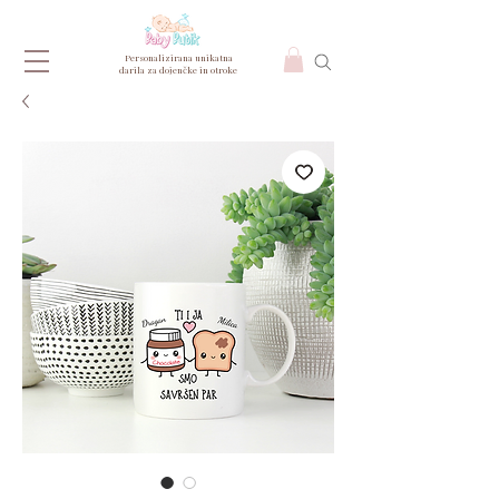
Personalizirana unikatna
darila za dojenčke in otroke