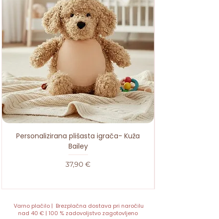
Personalizirana plišasta igrača- Kuža
Bailey
Cena
37,90 €
Varno plačilo | Brezplačna dostava pri naročilu
nad 40 € | 100 % zadovoljstvo zagotovljeno