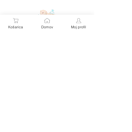
Košarica
Domov
Moj profil
Personalizirana darila za dojenčke in malčke – z
imenom, toplino in ljubeznijo.
Vsak izdelek je unikat, popolno darilo za rojstvo, krst
ali rojstni dan malega zaklada.
Kontakt:
Hitre povezave:
SIPEX S.P.
Trgovina
Baby Butik- spletna trgovina
Splošni pogoji
Ahlinova 13 A, 1291 Škofljica
Slovenija
Poštnina in vračila
telefon: 00386 31 518 049
e-mail: info@babybutik.si
O nas
Izkoristi 10 % popust ob prvem naročilu in ostani 
na tekočem z novostmi in čudovitimi idejami za 
darila.
Email
*