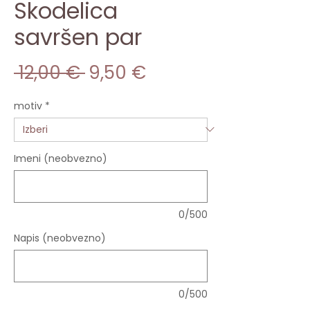
Skodelica
savršen par
Redna
Cena
 12,00 € 
9,50 €
cena
na
motiv
*
razprodaji
Imeni (neobvezno)
0/500
Napis (neobvezno)
0/500