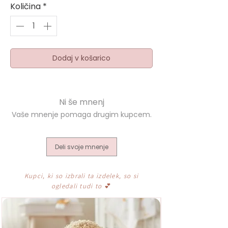
Količina
*
Dodaj v košarico
Deli svoje mnenje
Kupci, ki so izbrali ta izdelek, so si
ogledali tudi to
💕