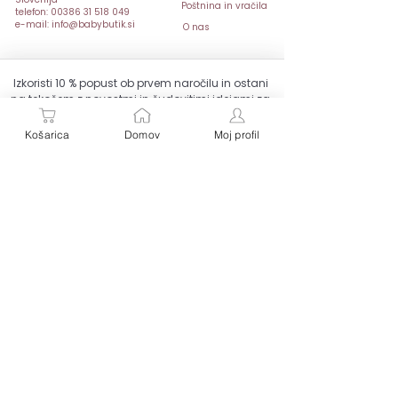
Poštnina in vračila
telefon: 00386 31 518 049
e-mail: info@babybutik.si
O nas
Izkoristi 10 % popust ob prvem naročilu in ostani 
na tekočem z novostmi in čudovitimi idejami za 
darila.
Email
*
Košarica
Domov
Moj profil
Pridruži se
Strinjam se z obdelavo podatkov za namene 
pošiljanja e-novic. Od novic se lahko kadarkoli 
odjavite.
Baby Butik – kjer vsak izdelek pripoveduje svojo zgodbo.