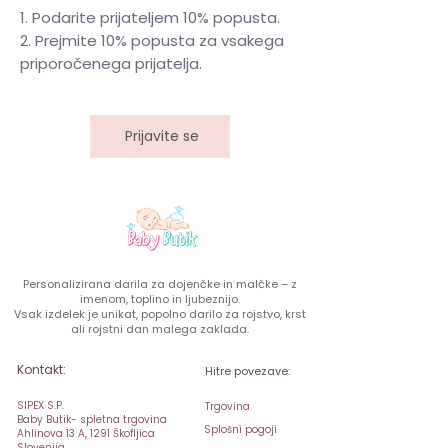
Podarite prijateljem 10% popusta.
Prejmite 10% popusta za vsakega
priporočenega prijatelja.
Prijavite se
Personalizirana darila za dojenčke in malčke – z
imenom, toplino in ljubeznijo.
Vsak izdelek je unikat, popolno darilo za rojstvo, krst
ali rojstni dan malega zaklada.
Kontakt:
Hitre povezave:
SIPEX S.P.
Trgovina
Baby Butik- spletna trgovina
Splošni pogoji
Ahlinova 13 A, 1291 Škofljica
Slovenija