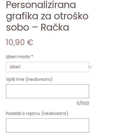
Personalizirana
grafika za otroško
sobo – Račka
Price
10,90 €
Izberi motiv
*
Vpiši ime (neobvezno)
0/500
Podatki o rojstvu (neobvezno)