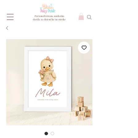
Personalizirana unikatna
darila za dojenčke in otroke