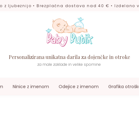
o z ljubeznijo • Brezplačna dostava nad 40 € • Izdelano v
Personalizirana unikatna darila za dojenčke in otroke
za male zaklade in velike spomine
om
Ninice z imenom
Odejice z imenom
Grafika otrošk