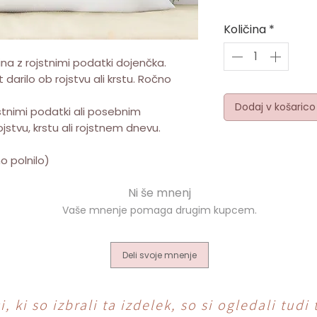
Količina
*
ina z rojstnimi podatki dojenčka.
darilo ob rojstvu ali krstu. Ročno
Dodaj v košarico
stnimi podatki ali posebnim
stvu, krstu ali rojstnem dnevu.
o polnilo)
Deli svoje mnenje
, ki so izbrali ta izdelek, so si ogledali tudi 