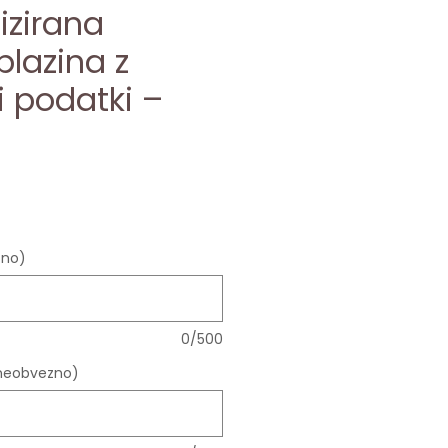
izirana
blazina z
i podatki –
ice
zno)
0/500
(neobvezno)