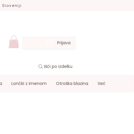
 Sloveniji
Prijava
Išči po izdelku
a
Lončki z imenom
Otroška blazina
Več