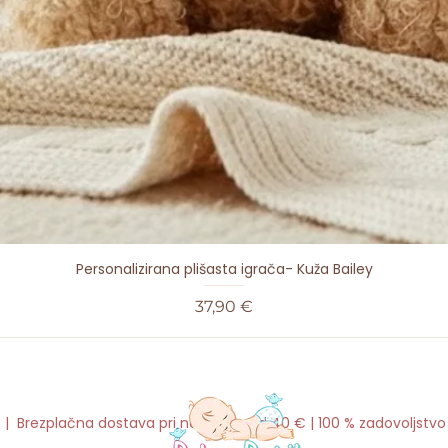
Personalizirana plišasta igrača- Kuža Bailey
Cena
37,90 €
o | Brezplačna dostava pri naročilu nad 40 € | 100 % zadovoljstv