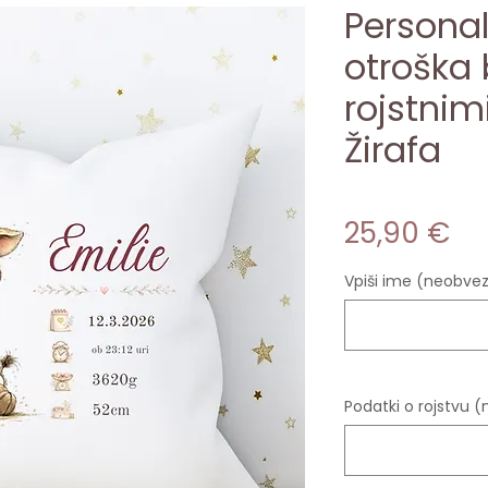
Personal
otroška 
rojstnim
Žirafa
Pr
25,90 €
Vpiši ime (neobve
Podatki o rojstvu 