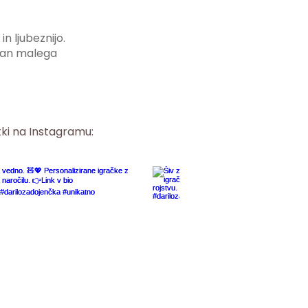
n ljubeznijo.
i dan malega
tki na Instagramu: