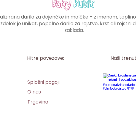
lizirana darila za dojenčke in malčke – z imenom, toplino i
izdelek je unikat, popolno darilo za rojstvo, krst ali rojstn
zaklada.
Hitre povezave:
Naši trenu
Splošni pogoji
O nas
Trgovina