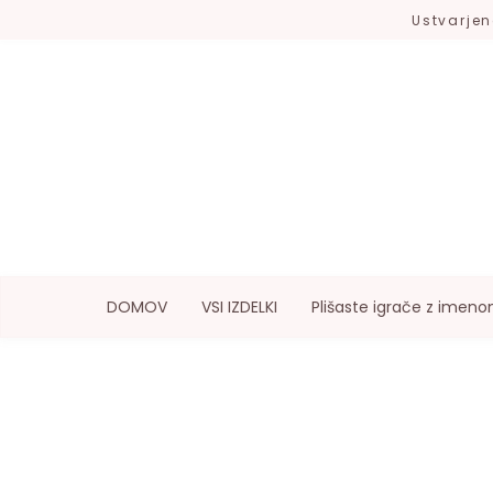
Ustvarjen
DOMOV
VSI IZDELKI
Plišaste igrače z imen