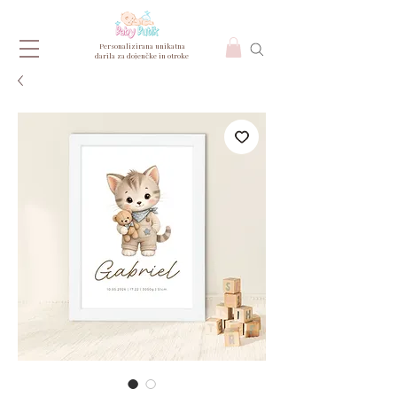
Personalizirana unikatna
darila za dojenčke in otroke