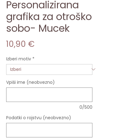
Personalizirana
grafika za otroško
sobo- Mucek
Price
10,90 €
Izberi motiv
*
Vpiši ime (neobvezno)
0/500
Podatki o rojstvu (neobvezno)