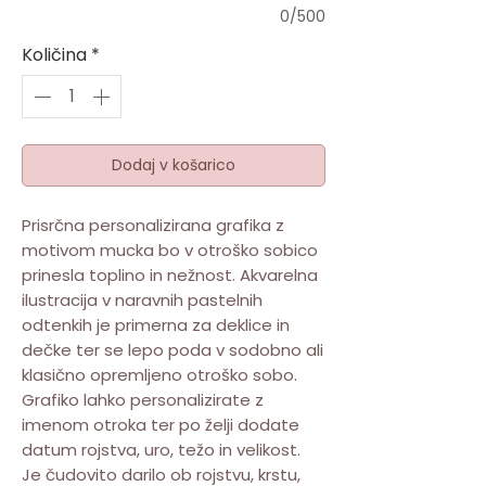
0/500
Količina
*
Dodaj v košarico
Prisrčna personalizirana grafika z
motivom mucka bo v otroško sobico
prinesla toplino in nežnost. Akvarelna
ilustracija v naravnih pastelnih
odtenkih je primerna za deklice in
dečke ter se lepo poda v sodobno ali
klasično opremljeno otroško sobo.
Grafiko lahko personalizirate z
imenom otroka ter po želji dodate
datum rojstva, uro, težo in velikost.
Je čudovito darilo ob rojstvu, krstu,