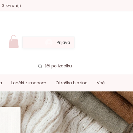
 Sloveniji
Prijava
Išči po izdelku
a
Lončki z imenom
Otroška blazina
Več