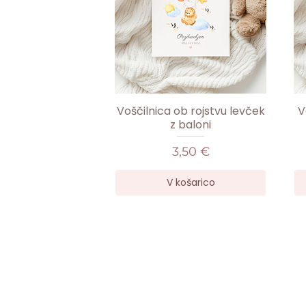
Voščilnica ob rojstvu levček
V
z baloni
Cena
3,50 €
V košarico