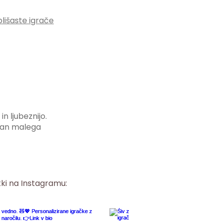
plišaste igrače
n ljubeznijo.
i dan malega
tki na Instagramu: