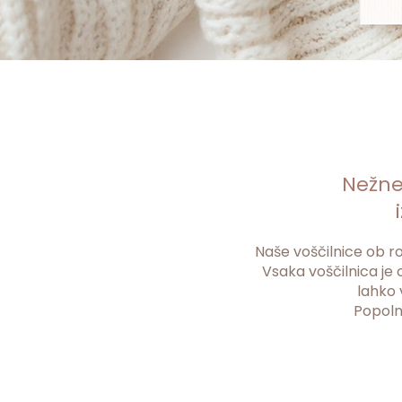
Nežne,
Naše voščilnice ob ro
Vsaka voščilnica je 
lahko 
Popolna