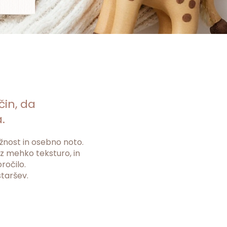
čin, da
.
ežnost in osebno noto.
 z mehko teksturo, in
ročilo.
staršev.