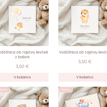
ščilnica ob rojstvu levček
Voščilnica ob rojstvu levč
z baloni
Cena
3,50 €
Cena
3,50 €
V košarico
V košarico
Novo
Novo