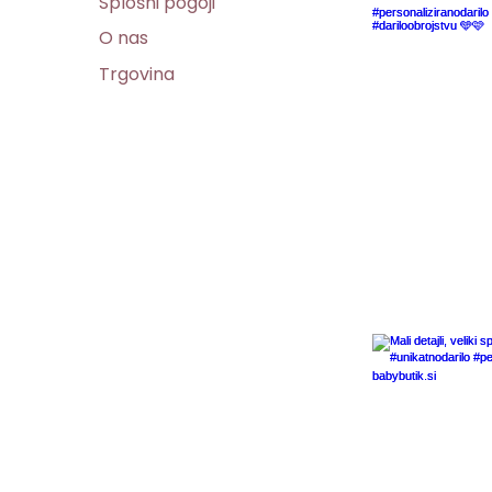
Splošni pogoji
O nas
Trgovina