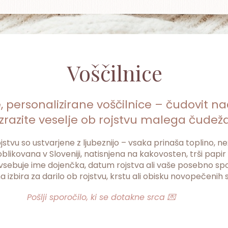
Voščilnice
 personalizirane voščilnice – čudovit na
izrazite veselje ob rojstvu malega čudeža
jstvu so ustvarjene z ljubeznijo – vsaka prinaša toplino, n
oblikovana v Sloveniji, natisnjena na kakovosten, trši papir
vsebuje ime dojenčka, datum rojstva ali vaše posebno spo
 izbira za darilo ob rojstvu, krstu ali obisku novopečenih 
Pošlji sporočilo, ki se dotakne srca 💌