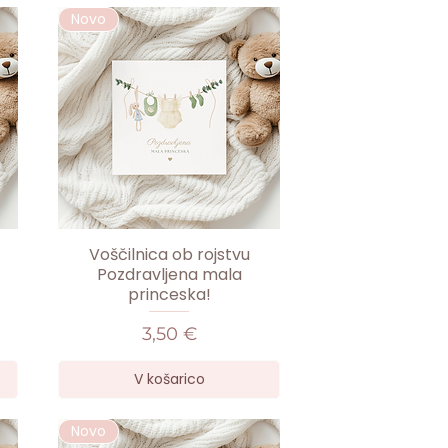
Novo
Voščilnica ob rojstvu
Pozdravljena mala
princeska!
Cena
3,50 €
V košarico
Novo