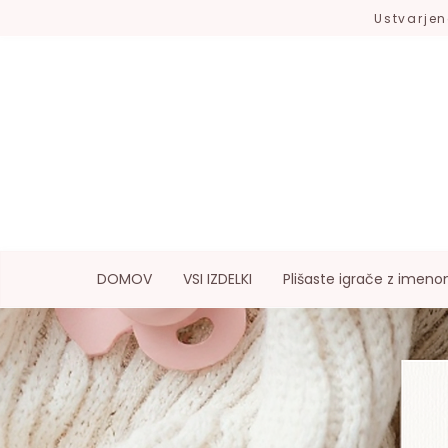
Ustvarjen
DOMOV
VSI IZDELKI
Plišaste igrače z imen