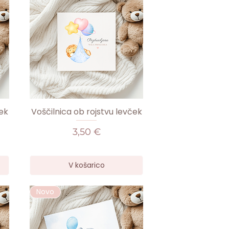
ek
Voščilnica ob rojstvu levček
Cena
3,50 €
V košarico
Novo