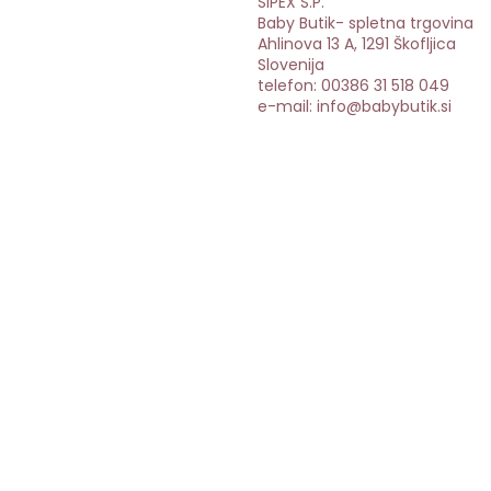
SIPEX S.P.
Baby Butik- spletna trgovina
Ahlinova 13 A, 1291 Škofljica
Slovenija
telefon: 00386 31 518 049
e-mail: info@babybutik.si