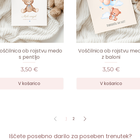
oščilnica ob rojstvu medo
Voščilnica ob rojstvu me
s pentljo
z baloni
Cena
Cena
3,50 €
3,50 €
V košarico
V košarico
1
2
Iščete posebno darilo za poseben trenutek?