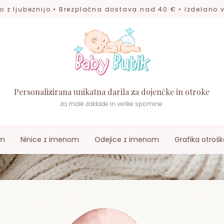
o z ljubeznijo • Brezplačna dostava nad 40 € • Izdelano v
Personalizirana unikatna darila za dojenčke in otroke
za male zaklade in velike spomine
om
Ninice z imenom
Odejice z imenom
Grafika otrošk