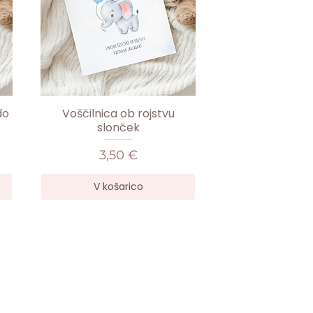
do
Voščilnica ob rojstvu
slonček
Cena
3,50 €
V košarico