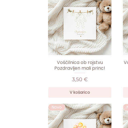
Voščilnica ob rojstvu
Vo
Pozdravljen mali princ!
Cena
3,50 €
V košarico
Novo