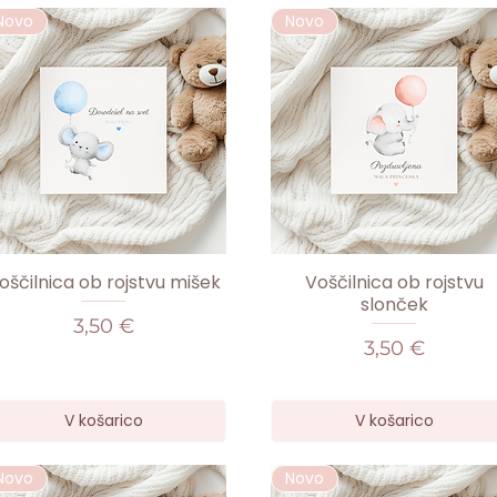
Novo
Novo
oščilnica ob rojstvu mišek
Voščilnica ob rojstvu
slonček
Cena
3,50 €
Cena
3,50 €
V košarico
V košarico
Novo
Novo