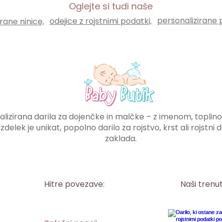
Oglejte si tudi naše
personalizirane 
odejice z rojstnimi podatki,
rane ninice,
lizirana darila za dojenčke in malčke – z imenom, toplino i
izdelek je unikat, popolno darilo za rojstvo, krst ali rojstn
zaklada.
Hitre povezave:
Naši trenu