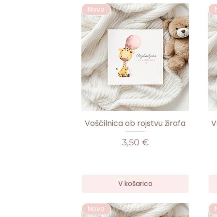
Novo
Voščilnica ob rojstvu žirafa
V
Cena
3,50 €
V košarico
Novo