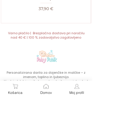
Cena
37,90 €
Varno plačilo | Brezplačna dostava pri naročilu
nad 40 € | 100 % zadovoljstvo zagotovljeno
Personalizirana darila za dojenčke in malčke – z
imenom, toplino in ljubeznijo.
Vsak izdelek je unikat, popolno darilo za rojstvo, krst
ali rojstni dan malega zaklada.
Košarica
Domov
Moj profil
Kontakt:
Hitre povezave:
SIPEX S.P.
Trgovina
Baby Butik- spletna trgovina
Splošni pogoji
Ahlinova 13 A, 1291 Škofljica
Slovenija
Poštnina in vračila
telefon: 00386 31 518 049
e-mail: info@babybutik.si
O nas