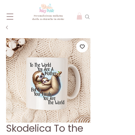
Personalizirana unikatna
darila za dojenčke in otroke
Skodelica To the