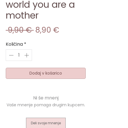
world you are a
mother
Redna
Cena
 9,90 € 
8,90 €
cena
na
Količina
*
razprodaji
Dodaj v košarico
Deli svoje mnenje