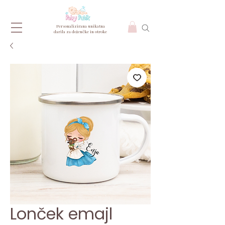
Personalizirana unikatna
darila za dojenčke in otroke
Lonček emajl