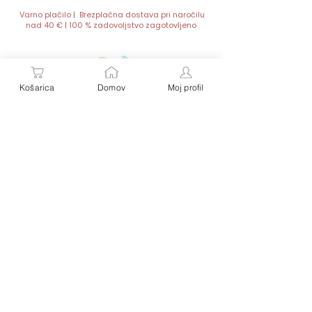
Varno plačilo | Brezplačna dostava pri naročilu
nad 40 € | 100 % zadovoljstvo zagotovljeno
Košarica
Domov
Moj profil
Personalizirana darila za dojenčke in malčke – z
imenom, toplino in ljubeznijo.
Vsak izdelek je unikat, popolno darilo za rojstvo, krst
ali rojstni dan malega zaklada.
Kontakt:
Hitre povezave:
SIPEX S.P.
Trgovina
Baby Butik- spletna trgovina
Splošni pogoji
Ahlinova 13 A, 1291 Škofljica
Slovenija
Poštnina in vračila
telefon: 00386 31 518 049
e-mail: info@babybutik.si
O nas
Izkoristi 10 % popust ob prvem naročilu in ostani 
na tekočem z novostmi in čudovitimi idejami za 