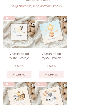
novopečenih staršev.
Pošlji sporočilo, ki se dotakne srca 💌
Novo
Novo
Voščilnica ob
Voščilnica ob
rojstvu štorklja
rojstvu levček
Cena
Cena
3,50 €
3,50 €
V košarico
V košarico
Novo
Novo