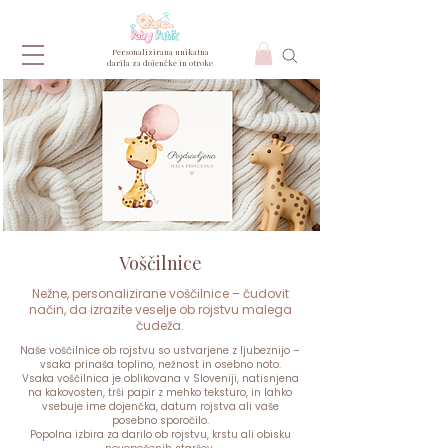
Personalizirana unikatna
darila za dojenčke in otroke
Voščilnice
Nežne, personalizirane voščilnice – čudovit
način, da izrazite veselje ob rojstvu malega
čudeža.
Naše voščilnice ob rojstvu so ustvarjene z ljubeznijo –
vsaka prinaša toplino, nežnost in osebno noto.
Vsaka voščilnica je oblikovana v Sloveniji, natisnjena
na kakovosten, trši papir z mehko teksturo, in lahko
vsebuje ime dojenčka, datum rojstva ali vaše
posebno sporočilo.
Popolna izbira za darilo ob rojstvu, krstu ali obisku