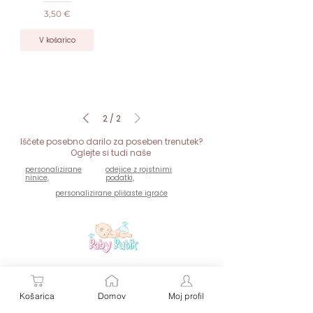
Cena
3,50 €
V košarico
2
/
2
Iščete posebno darilo za poseben trenutek?
Oglejte si tudi naše
personalizirane
odejice z rojstnimi
ninice,
podatki,
personalizirane plišaste igrače
Personalizirana darila za dojenčke in malčke – z
imenom, toplino in ljubeznijo.
Košarica
Domov
Moj profil
Vsak izdelek je unikat, popolno darilo za rojstvo, krst
ali rojstni dan malega zaklada.