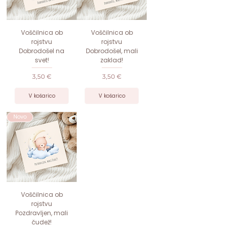
Voščilnica ob
Voščilnica ob
rojstvu
rojstvu
Dobrodošel na
Dobrodošel, mali
svet!
zaklad!
Cena
Cena
3,50 €
3,50 €
V košarico
V košarico
Novo
Voščilnica ob
rojstvu
Pozdravljen, mali
čudež!