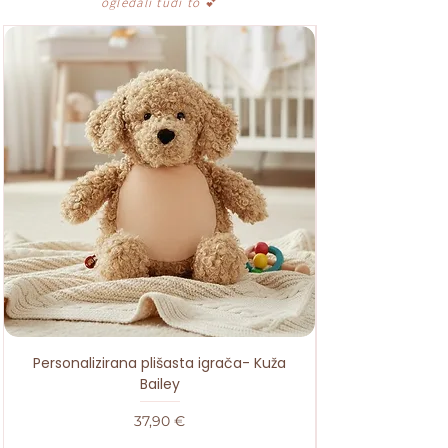
ogledali tudi to
💕
Personalizirana plišasta igrača- Kuža
Bailey
Cena
37,90 €