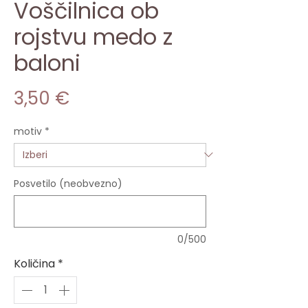
Voščilnica ob
rojstvu medo z
baloni
Price
3,50 €
motiv
*
Posvetilo (neobvezno)
0/500
Količina
*