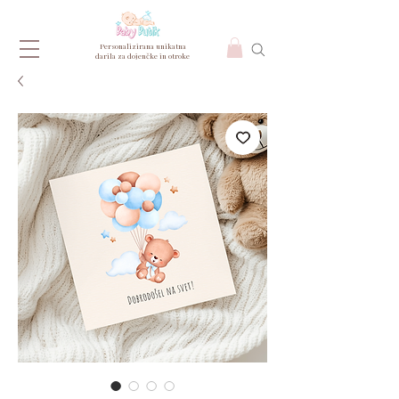
Personalizirana unikatna
darila za dojenčke in otroke