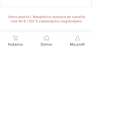
Varno plačilo | Brezplačna dostava pri naročilu
nad 40 € | 100 % zadovoljstvo zagotovljeno
Košarica
Domov
Moj profil
Personalizirana darila za dojenčke in malčke – z
imenom, toplino in ljubeznijo.
Vsak izdelek je unikat, popolno darilo za rojstvo, krst
ali rojstni dan malega zaklada.
Kontakt:
Hitre povezave:
SIPEX S.P.
Trgovina
Baby Butik- spletna trgovina
Splošni pogoji
Ahlinova 13 A, 1291 Škofljica
Slovenija
Poštnina in vračila
telefon: 00386 31 518 049
e-mail: info@babybutik.si
O nas