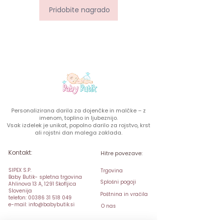
Pridobite nagrado
Personalizirana darila za dojenčke in malčke – z
imenom, toplino in ljubeznijo.
Vsak izdelek je unikat, popolno darilo za rojstvo, krst
ali rojstni dan malega zaklada.
Kontakt:
Hitre povezave:
SIPEX S.P.
Trgovina
Baby Butik- spletna trgovina
Splošni pogoji
Ahlinova 13 A, 1291 Škofljica
Slovenija
Poštnina in vračila
telefon: 00386 31 518 049
e-mail: info@babybutik.si
O nas