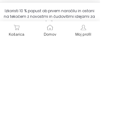
Izkoristi 10 % popust ob prvem naročilu in ostani 
na tekočem z novostmi in čudovitimi idejami za 
darila.
Email
*
Košarica
Domov
Moj profil
Pridruži se
Strinjam se z obdelavo podatkov za namene 
pošiljanja e-novic. Od novic se lahko kadarkoli 
odjavite.
Baby Butik – kjer vsak izdelek pripoveduje svojo zgodbo.
Personalizirana darila za dojenčke
•
Ninice z imenom
•
Plišaste
igrače
•
Odejice
•
Grafike za otroško sobico
•
Voščilnice ob rojstvu