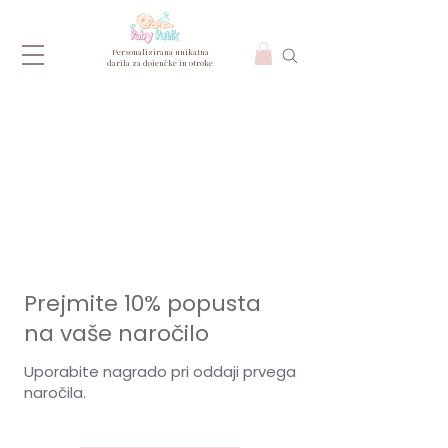
Personalizirana unikatna
darila za dojenčke in otroke
Prejmite 10% popusta
na vaše naročilo
Uporabite nagrado pri oddaji prvega
naročila.