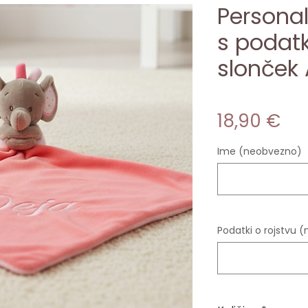
Personal
s podatk
slonček
Pri
18,90 €
Ime (neobvezno)
Podatki o rojstvu 