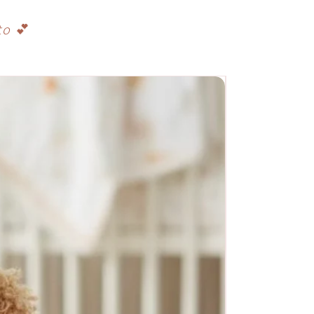
to
💕
Novo