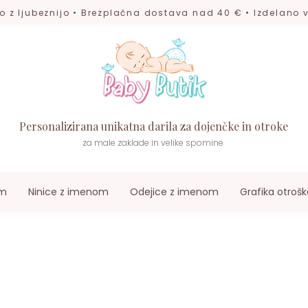
o z ljubeznijo • Brezplačna dostava nad 40 € • Izdelano v
Personalizirana unikatna darila za dojenčke in otroke
za male zaklade in velike spomine
om
Ninice z imenom
Odejice z imenom
Grafika otrošk