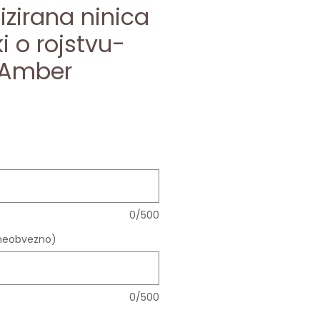
izirana ninica
i o rojstvu-
 Amber
ce
0/500
(neobvezno)
0/500