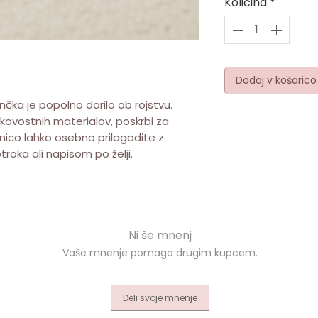
Količina
*
Dodaj v košarico
nčka je popolno darilo ob rojstvu.
akovostnih materialov, poskrbi za
inico lahko osebno prilagodite z
roka ali napisom po želji.
Deli svoje mnenje