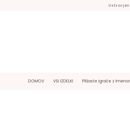
Ustvarjen
DOMOV
VSI IZDELKI
Plišaste igrače z imen