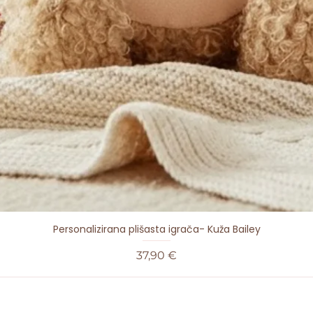
Personalizirana plišasta igrača- Kuža Bailey
Cena
37,90 €