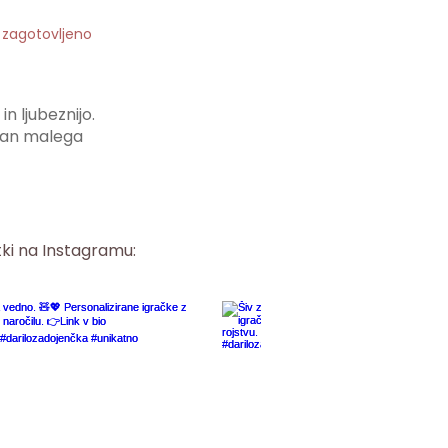
o zagotovljeno
n ljubeznijo.
i dan malega
tki na Instagramu: