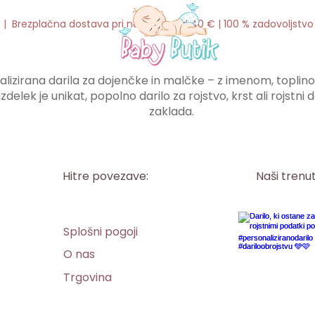
o | Brezplačna dostava pri naročilu nad 40 € | 100 % zadovoljstv
lizirana darila za dojenčke in malčke – z imenom, toplino i
izdelek je unikat, popolno darilo za rojstvo, krst ali rojstn
zaklada.
Hitre povezave:
Naši trenu
Splošni pogoji
O nas
Trgovina