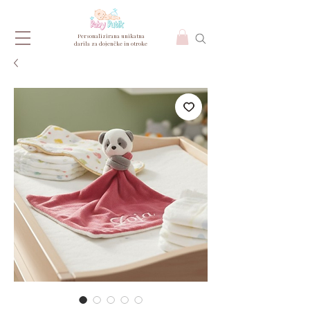
Personalizirana unikatna
darila za dojenčke in otroke