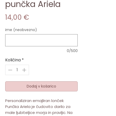
punčka Ariela
Price
14,00 €
ime (neobvezno)
0/500
Količina
*
Dodaj v košarico
Personaliziran emajliran lonček
Punčka Ariela je čudovito darilo za
male ljubiteljice morja in pravljic. Na