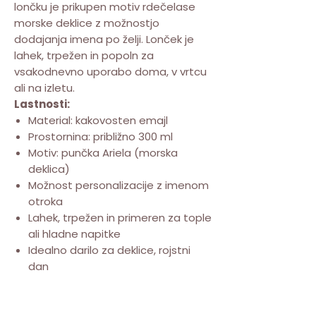
lončku je prikupen motiv rdečelase
morske deklice z možnostjo
dodajanja imena po želji. Lonček je
lahek, trpežen in popoln za
vsakodnevno uporabo doma, v vrtcu
ali na izletu.
Lastnosti:
Material: kakovosten emajl
Prostornina: približno 300 ml
Motiv: punčka Ariela (morska
deklica)
Možnost personalizacije z imenom
otroka
Lahek, trpežen in primeren za tople
ali hladne napitke
Idealno darilo za deklice, rojstni
dan