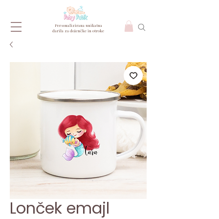
Personalizirana unikatna
darila za dojenčke in otroke
Lonček emajl