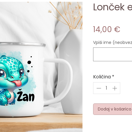
Lonček 
Pri
14,00 €
Vpiši ime (neobve
Količina
*
Dodaj v košarico