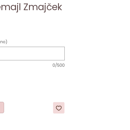
emajl Zmajček
ce
zno)
0/500