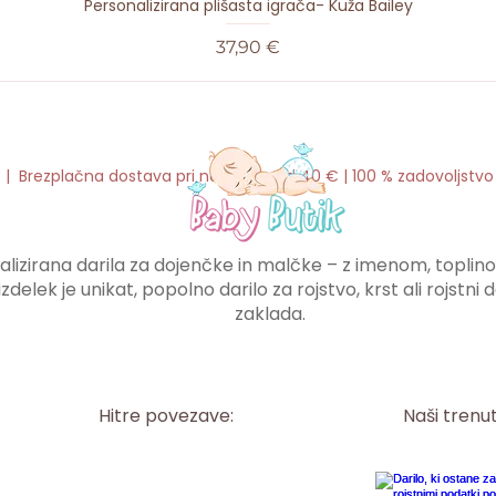
Personalizirana plišasta igrača- Kuža Bailey
Cena
37,90 €
o | Brezplačna dostava pri naročilu nad 40 € | 100 % zadovoljstv
lizirana darila za dojenčke in malčke – z imenom, toplino i
izdelek je unikat, popolno darilo za rojstvo, krst ali rojstn
zaklada.
Hitre povezave:
Naši trenu