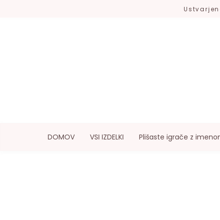
Ustvarjen
DOMOV
VSI IZDELKI
Plišaste igrače z imen