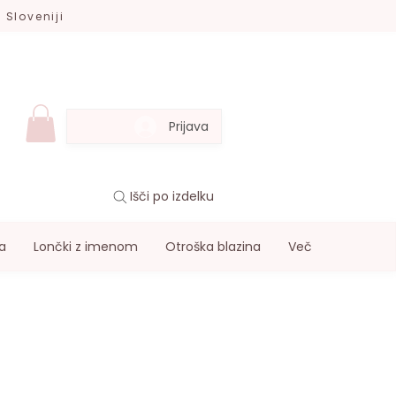
 Sloveniji
Prijava
Išči po izdelku
a
Lončki z imenom
Otroška blazina
Več