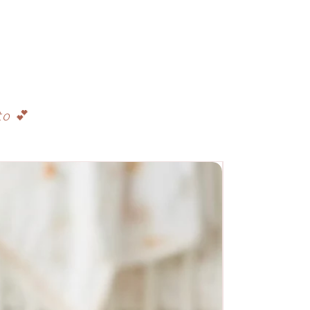
to
💕
Novo