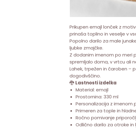
Prikupen emajl lonček z mot
prinaša toplino in veselje v vs
Popolno darilo za male junake,
ljubke zmajčke.
Z dodanim imenom po meri pos
spremljalo doma, v vrtcu ali n
Lahek, trpežen in čaroben – 
dogodivščino.
🐉
Lastnosti izdelka
Material: emajl
Prostornina: 330 ml
Personalizacija z imenom po
Primeren za tople in hladn
Ročno pomivanje priporočlj
Odlično darilo za otroke in lj