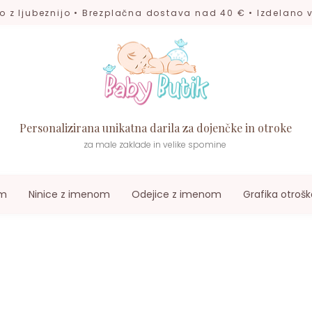
o z ljubeznijo • Brezplačna dostava nad 40 € • Izdelano v
Personalizirana unikatna darila za dojenčke in otroke
za male zaklade in velike spomine
om
Ninice z imenom
Odejice z imenom
Grafika otrošk