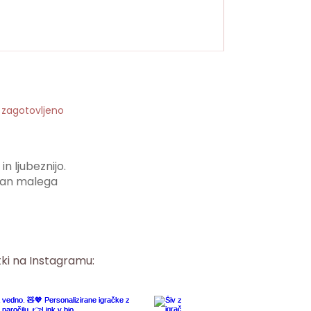
o zagotovljeno
n ljubeznijo.
i dan malega
tki na Instagramu: