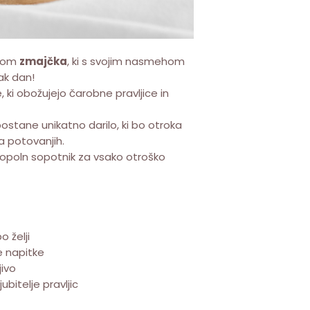
ivom
zmajčka
, ki s svojim nasmehom
ak dan!
 ki obožujejo čarobne pravljice in
tane unikatno darilo, ki bo otroka
a potovanjih.
popoln sopotnik za vsako otroško
 želji
e napitke
ivo
ubitelje pravljic