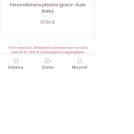
Personalizirana plišasta igrača- Kuža
Bailey
Cena
37,90 €
Varno plačilo | Brezplačna dostava pri naročilu
nad 40 € | 100 % zadovoljstvo zagotovljeno
Košarica
Domov
Moj profil
Personalizirana darila za dojenčke in malčke – z
imenom, toplino in ljubeznijo.
Vsak izdelek je unikat, popolno darilo za rojstvo, krst
ali rojstni dan malega zaklada.
Kontakt:
Hitre povezave:
SIPEX S.P.
Trgovina
Baby Butik- spletna trgovina
Splošni pogoji
Ahlinova 13 A, 1291 Škofljica