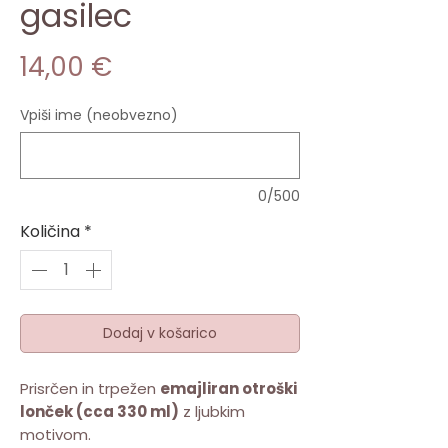
gasilec
Price
14,00 €
Vpiši ime (neobvezno)
0/500
Količina
*
Dodaj v košarico
Prisrčen in trpežen
emajliran otroški
lonček (cca 330 ml)
z ljubkim
motivom.