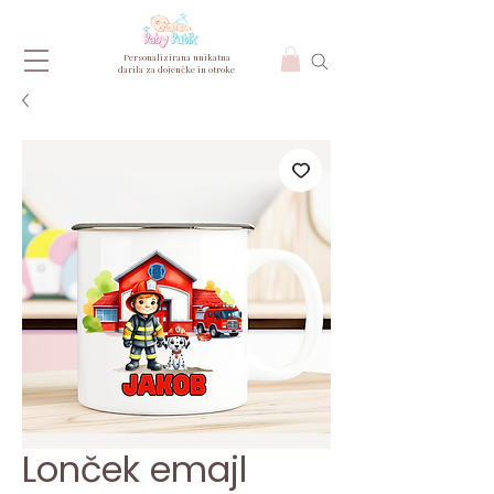
Personalizirana unikatna
darila za dojenčke in otroke
Lonček emajl